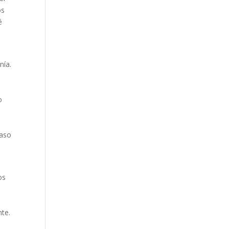
os
é
nía.
o
caso
os
nte.