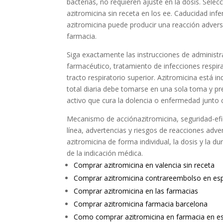
bacterias, no requieren ajuste en la dosis. Sele
azitromicina sin receta en los ee. Caducidad inf
azitromicina puede producir una reacción adve
farmacia.
Siga exactamente las instrucciones de administ
farmacéutico, tratamiento de infecciones respira
tracto respiratorio superior. Azitromicina está 
total diaria debe tomarse en una sola toma y pre
activo que cura la dolencia o enfermedad junto 
Mecanismo de acciónazitromicina, seguridad-efica
línea, advertencias y riesgos de reacciones adv
azitromicina de forma individual, la dosis y la d
de la indicación médica.
Comprar azitromicina en valencia sin receta
Comprar azitromicina contrareembolso en es
Comprar azitromicina en las farmacias
Comprar azitromicina farmacia barcelona
Como comprar azitromicina en farmacia en e