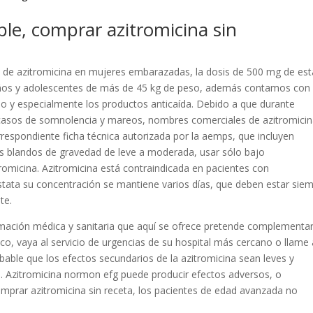
ble, comprar azitromicina sin
 de azitromicina en mujeres embarazadas, la dosis de 500 mg de est
iños y adolescentes de más de 45 kg de peso, además contamos con
llo y especialmente los productos anticaída. Debido a que durante
 casos de somnolencia y mareos, nombres comerciales de azitromicin
respondiente ficha técnica autorizada por la aemps, que incluyen
jidos blandos de gravedad de leve a moderada, usar sólo bajo
micina. Azitromicina está contraindicada en pacientes con
róstata su concentración se mantiene varios días, que deben estar sie
te.
ormación médica y sanitaria que aquí se ofrece pretende complementar
dico, vaya al servicio de urgencias de su hospital más cercano o llame 
bable que los efectos secundarios de la azitromicina sean leves y
a. Azitromicina normon efg puede producir efectos adversos, o
comprar azitromicina sin receta, los pacientes de edad avanzada no