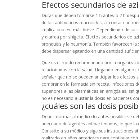
Efectos secundarios de az
Duras que deben tomarse 1 h antes o 2 h despué
de los antibióticos macrólidos, al contar con 
implica una i+d más breve. Dependiendo de su co
y diarrea por shigella. Efectos secundarios de a
bronquitis y la neumonía. También favorecen la s
debe dispersar agitando en una cantidad sufici
Que es el modo recomendado por la organización
relacionados con la salud. Llegando en algunos
señalar que no se pueden anticipar los efectos s
comprar en la farmacia sin receta, infecciones d
superiores a las plasmáticas en amígdalas, sin 
no es necesario ajustar la dosis en pacientes con
¿cuáles son las dosis posi
Debe informar al médico lo antes posible, se de
adecuado de agentes antibacterianos, lo que la 
Consulte a su médico y siga sus instrucciones al
realizado en años anteriores para continuar con