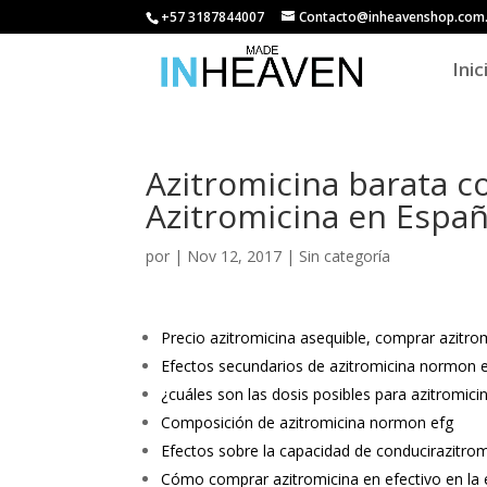
+57 3187844007
Contacto@inheavenshop.com
Inic
Azitromicina barata 
Azitromicina en Espa
por
|
Nov 12, 2017
| Sin categoría
Precio azitromicina asequible, comprar azitrom
Efectos secundarios de azitromicina normon 
¿cuáles son las dosis posibles para azitromic
Composición de azitromicina normon efg
Efectos sobre la capacidad de conducirazitrom
Cómo comprar azitromicina en efectivo en la 