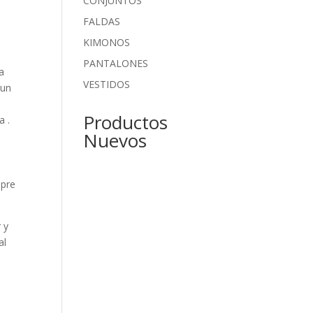
CONJUNTOS
FALDAS
KIMONOS
PANTALONES
a
VESTIDOS
 un
Productos
a .
Nuevos
mpre
 y
al