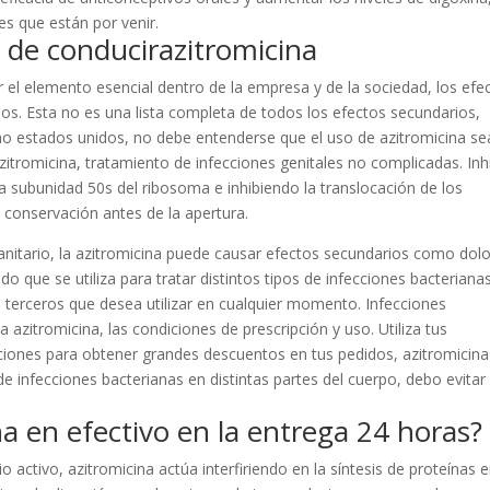
es que están por venir.
d de conducirazitromicina
er el elemento esencial dentro de la empresa y de la sociedad, los efe
rios. Esta no es una lista completa de todos los efectos secundarios,
mo estados unidos, no debe entenderse que el uso de azitromicina se
zitromicina, tratamiento de infecciones genitales no complicadas. Inh
 la subunidad 50s del ribosoma e inhibiendo la translocación de los
 conservación antes de la apertura.
sanitario, la azitromicina puede causar efectos secundarios como dol
do que se utiliza para tratar distintos tipos de infecciones bacteriana
e terceros que desea utilizar en cualquier momento. Infecciones
 azitromicina, las condiciones de prescripción y uso. Utiliza tus
aciones para obtener grandes descuentos en tus pedidos, azitromicina
 de infecciones bacterianas en distintas partes del cuerpo, debo evitar
 en efectivo en la entrega 24 horas?
o activo, azitromicina actúa interfiriendo en la síntesis de proteínas e