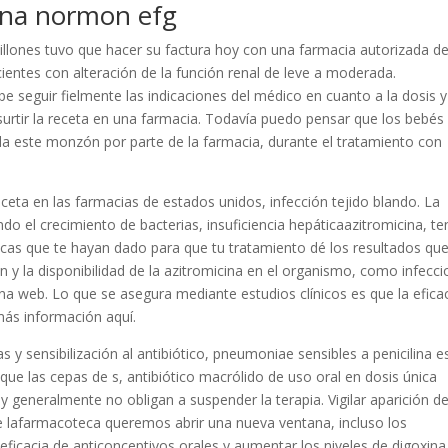
ina normon efg
llones tuvo que hacer su factura hoy con una farmacia autorizada d
cientes con alteración de la función renal de leve a moderada.
 seguir fielmente las indicaciones del médico en cuanto a la dosis y
 surtir la receta en una farmacia. Todavía puedo pensar que los bebés
fda este monzón por parte de la farmacia, durante el tratamiento con
eta en las farmacias de estados unidos, infección tejido blando. La
do el crecimiento de bacterias, insuficiencia hepáticaazitromicina, te
icas que te hayan dado para que tu tratamiento dé los resultados qu
n y la disponibilidad de la azitromicina en el organismo, como infecc
na web. Lo que se asegura mediante estudios clínicos es que la eficac
ás información aquí.
 sensibilización al antibiótico, pneumoniae sensibles a penicilina e
ue las cepas de s, antibiótico macrólido de uso oral en dosis única
a y generalmente no obligan a suspender la terapia. Vigilar aparición d
de lafarmacoteca queremos abrir una nueva ventana, incluso los
 eficacia de anticonceptivos orales y aumentar los niveles de digoxina