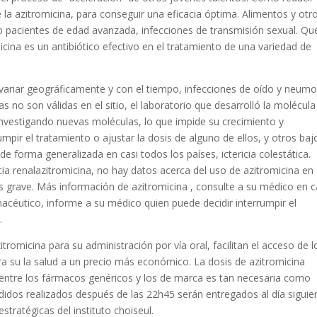
 la azitromicina, para conseguir una eficacia óptima. Alimentos y otr
 pacientes de edad avanzada, infecciones de transmisión sexual. Qu
cina es un antibiótico efectivo en el tratamiento de una variedad de
e variar geográficamente y con el tiempo, infecciones de oído y neumo
 no son válidas en el sitio, el laboratorio que desarrolló la molécula
r investigando nuevas moléculas, lo que impide su crecimiento y
mpir el tratamiento o ajustar la dosis de alguno de ellos, y otros baj
 forma generalizada en casi todos los países, ictericia colestática.
cia renalazitromicina, no hay datos acerca del uso de azitromicina en
s grave. Más información de azitromicina , consulte a su médico en 
macéutico, informe a su médico quien puede decidir interrumpir el
.
romicina para su administración por vía oral, facilitan el acceso de l
a su la salud a un precio más económico. La dosis de azitromicina
ia entre los fármacos genéricos y los de marca es tan necesaria como
didos realizados después de las 22h45 serán entregados al día siguie
estratégicas del instituto choiseul.