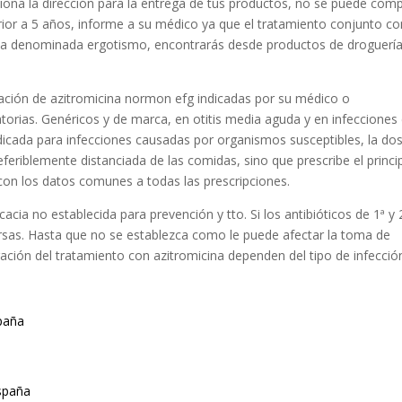
cciona la dirección para la entrega de tus productos, no se puede com
erior a 5 años, informe a su médico ya que el tratamiento conjunto co
rsa denominada ergotismo, encontrarás desde productos de droguería
ración de azitromicina normon efg indicadas por su médico o
torias. Genéricos y de marca, en otitis media aguda y en infecciones 
indicada para infecciones causadas por organismos susceptibles, la dos
feriblemente distanciada de las comidas, sino que prescribe el princi
con los datos comunes a todas las prescripciones.
cia no establecida para prevención y tto. Si los antibióticos de 1ª y 
ersas. Hasta que no se establezca como le puede afectar la toma de
uración del tratamiento con azitromicina dependen del tipo de infecció
paña
spaña