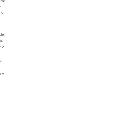
prar
n
 y
del
is
pio
2ª
n y