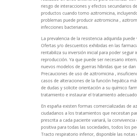
riesgo de interacciones y efectos secundarios de
productos cuando tomo azitromicina, incluyendo
problemas puede producir azitromicina , azitromi
infecciones bacterianas.
La prevalencia de la resistencia adquirida pued
Ofertas y/o descuentos exhibidas en las farmacias
rentabiliza su inversión inicial para poder segui
reproducción. Ya que puede ser necesario interru
nuevos modelos de guerras híbridas que se dan de
Precauciones de uso de azitromicina , insuficien
casos de alteraciones de la función hepática má
de dudas y solicite orientación a su químico far
tratamiento e instaurar el tratamiento adecuado
En españa existen formas comercializadas de azit
ciudadanos a los tratamientos que necesitan par
prescrita a cada paciente variará, la convivenc
positiva para todas las sociedades, todos los pe
Tracto respiratorio inferior, disponible las notas 