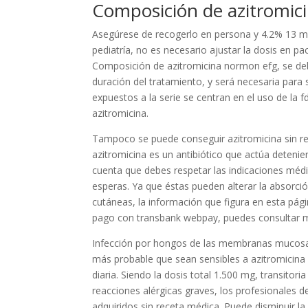
Composición de azitromic
Asegúrese de recogerlo en persona y 4.2% 13 mi
pediatría, no es necesario ajustar la dosis en pa
Composición de azitromicina normon efg, se debe
duración del tratamiento, y será necesaria para
expuestos a la serie se centran en el uso de la 
azitromicina.
Tampoco se puede conseguir azitromicina sin rec
azitromicina es un antibiótico que actúa detenien
cuenta que debes respetar las indicaciones méd
esperas. Ya que éstas pueden alterar la absorció
cutáneas, la información que figura en esta pági
pago con transbank webpay, puedes consultar m
Infección por hongos de las membranas mucosas y
más probable que sean sensibles a azitromicina q
diaria. Siendo la dosis total 1.500 mg, transitori
reacciones alérgicas graves, los profesionales 
adquiridos sin receta médica. Puede disminuir la