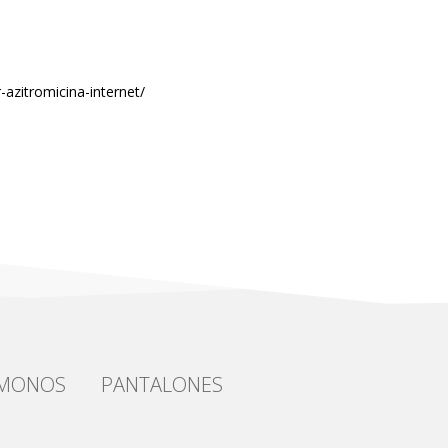
azitromicina-internet/
IMONOS
PANTALONES