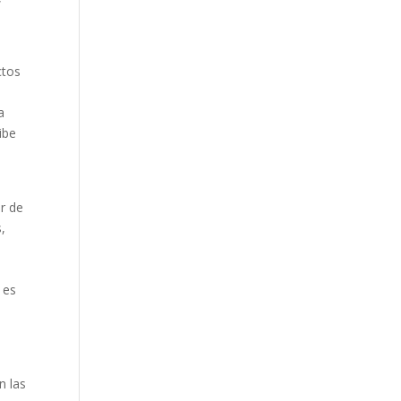
ctos
a
ibe
or de
s,
 es
n las