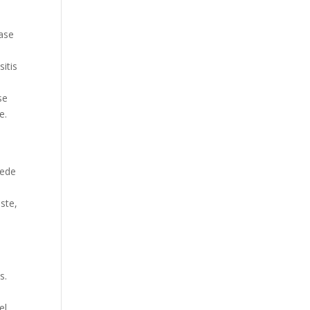
lase
itis
se
e.
uede
ste,
s.
el