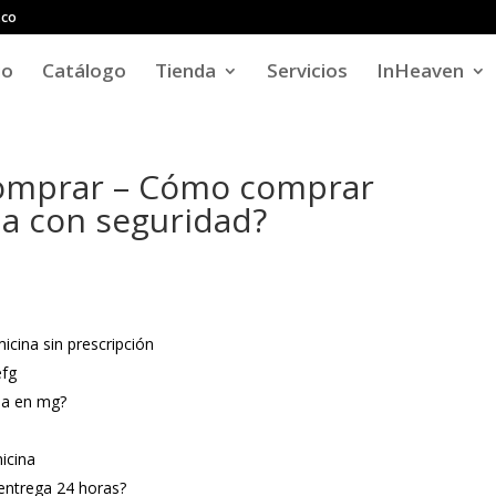
.co
io
Catálogo
Tienda
Servicios
InHeaven
comprar – Cómo comprar
ña con seguridad?
icina sin prescripción
efg
ina en mg?
icina
entrega 24 horas?