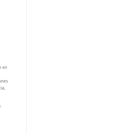
e
n en
e
iones
ia,
s
e
,