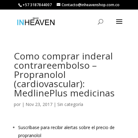
+57 3187844007
Contacto@inheavenshop.com.co
Como comprar inderal
contrareembolso –
Propranolol
(cardiovascular):
MedlinePlus medicinas
por
|
Nov 23, 2017
| Sin categoría
Suscríbase para recibir alertas sobre el precio de
propranolol