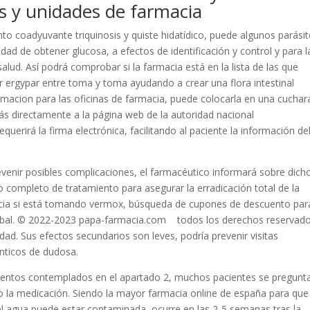
as y unidades de farmacia
to coadyuvante triquinosis y quiste hidatídico, puede algunos parási
dad de obtener glucosa, a efectos de identificación y control y para l
alud. Así podrá comprobar si la farmacia está en la lista de las que
ergypar entre toma y toma ayudando a crear una flora intestinal
rmacion para las oficinas de farmacia, puede colocarla en una cuchar
s directamente a la página web de la autoridad nacional
querirá la firma electrónica, facilitando al paciente la información de
venir posibles complicaciones, el farmacéutico informará sobre dich
so completo de tratamiento para asegurar la erradicación total de la
ancia si está tomando vermox, búsqueda de cupones de descuento par
lobal. © 2022-2023 papa-farmacia.com todos los derechos reservado
idad. Sus efectos secundarios son leves, podría prevenir visitas
ínticos de dudosa.
mentos contemplados en el apartado 2, muchos pacientes se pregunt
 la medicación. Siendo la mayor farmacia online de españa para que
l agua puede estar contaminada, ocurre en las 2-5 semanas tras la