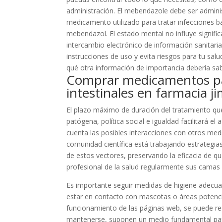
administración. El mebendazole debe ser adminis
medicamento utilizado para tratar infecciones b
mebendazol. El estado mental no influye signif
intercambio electrónico de información sanitari
instrucciones de uso y evita riesgos para tu s
qué otra información de importancia debería sab
Comprar medicamentos pa
intestinales en farmacia j
El plazo máximo de duración del tratamiento que
patógena, política social e igualdad facilitará e
cuenta las posibles interacciones con otros med
comunidad científica está trabajando estrategias 
de estos vectores, preservando la eficacia de q
profesional de la salud regularmente sus camas 
Es importante seguir medidas de higiene adecua
estar en contacto con mascotas o áreas potenci
funcionamiento de las páginas web, se puede re
mantenerse, suponen un medio fundamental para 