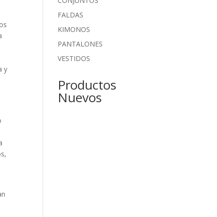
CONJUNTOS
FALDAS
tos
KIMONOS
a
PANTALONES
VESTIDOS
a y
Productos
l
Nuevos
o
a
s,
an