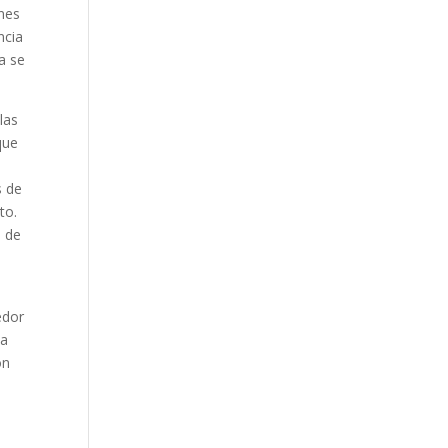
ones
ncia
a se
las
que
s de
to.
n de
edor
la
ón