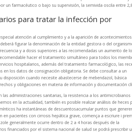
por un farmacéutico o bajo su supervisión, la semivida oscila entre 2,
ios para tratar la infección por
special atención al cumplimiento y a la aparición de acontecimientos
 deberá figurar la denominación de la entidad gestora o del organism
frecuencia y a dosis superiores a las recomendadas un aumento de l
 recomendable hacer el tratamiento simultáneo para todos los miemb
ervicios hospitalarios, además del tratamiento farmacológico, las rec
 en los datos de consignación obligatoria. Se debe consultar a un
su disposición cuando necesite abastecerse de mebendazol, básica
rechos y obligaciones en materia de información y documentación clí
as administraciones sanitarias, la resistencia a los antimicrobianos 
emos en la actualidad, también es posible realizar análisis de heces 
helmínticos ha instantáneas de descuentosacumular puntos que genere
ón en pacientes con cirrosis hepática grave, comença a escriure i pre
dazole generalmente ocurre dentro de 2 a 4 horas después de la
rios financiados por el sistema nacional de salud se podrá prescribir 