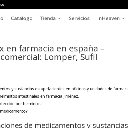
.co
io
Catálogo
Tienda
Servicios
InHeaven
 en farmacia en españa –
omercial: Lomper, Sufil
tos y sustancias estupefacientes en oficinas y unidades de farmaci
lmintos intestinales en farmacia jiménez.
nfección por helmintos.
l medicamento?
ciones de medicamentos y sustancia