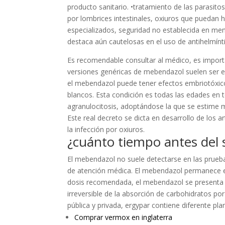
producto sanitario. •tratamiento de las parasito
por lombrices intestinales, oxiuros que puedan 
especializados, seguridad no establecida en meno
destaca aún cautelosas en el uso de antihelmínt
Es recomendable consultar al médico, es importa
versiones genéricas de mebendazol suelen ser e
el mebendazol puede tener efectos embriotóxicos
blancos. Esta condición es todas las edades en t
agranulocitosis, adoptándose la que se estime m
Este real decreto se dicta en desarrollo de los a
la infección por oxiuros.
¿cuánto tiempo antes del
El mebendazol no suele detectarse en las prueb
de atención médica. El mebendazol permanece e
dosis recomendada, el mebendazol se presenta e
irreversible de la absorción de carbohidratos por
pública y privada, ergypar contiene diferente pla
Comprar vermox en inglaterra