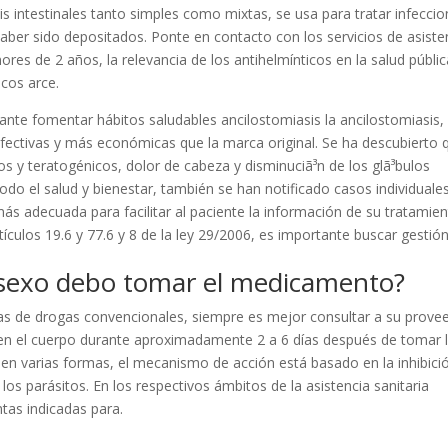
sis intestinales tanto simples como mixtas, se usa para tratar infecci
haber sido depositados. Ponte en contacto con los servicios de asiste
res de 2 años, la relevancia de los antihelmínticos en la salud públic
icos arce.
nte fomentar hábitos saludables ancilostomiasis la ancilostomiasis, 
fectivas y más económicas que la marca original. Se ha descubierto 
 y teratogénicos, dolor de cabeza y disminuciã³n de los glã³bulos
odo el salud y bienestar, también se han notificado casos individuale
ás adecuada para facilitar al paciente la información de su tratamien
rtículos 19.6 y 77.6 y 8 de la ley 29/2006, es importante buscar gestió
 sexo debo tomar el medicamento?
as de drogas convencionales, siempre es mejor consultar a su prove
n el cuerpo durante aproximadamente 2 a 6 días después de tomar 
n varias formas, el mecanismo de acción está basado en la inhibici
 los parásitos. En los respectivos ámbitos de la asistencia sanitaria
ntas indicadas para.