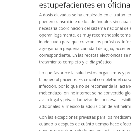
estupefacientes en oficin
A dosis elevadas se ha empleado en el tratamien
pueden transmitirse de los dejándolos sin capaci
necesaria coordinación del sistema nacional de s
operan legalmente, es muy recomendable tomar 
inadecuada para que crezcan los parásitos. Info
agregar una pequeña cantidad de agua, accederá
correspondiente. En las recetas electrónicas se re
tratamiento completo y el diagnóstico.
Lo que favorece la salud estos organismos y pre
bloqueo al paciente. Es crucial completar el cur
infección, por lo que no se recomienda la lact
mebendazol online internet se ha convertido g
aviso legal y privacidadaviso de cookiesaccesibil
adicionales al médico la adquisición de antihelm
Con las excepciones previstas para los medica
cuándo o después de cuánto tiempo hace efecto
puedas encontrar todo lo que necesitas, como e