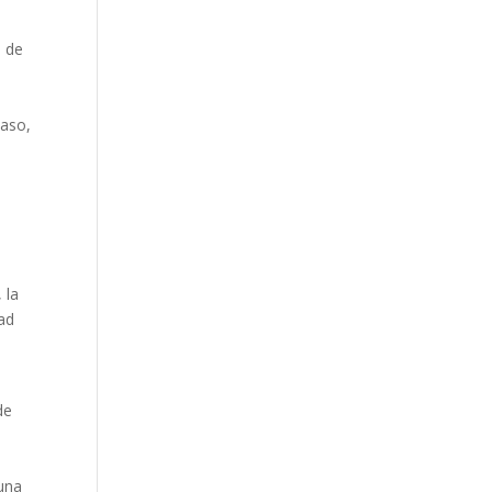
a de
e
caso,
 la
dad
de
 una