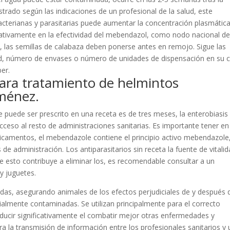
trado según las indicaciones de un profesional de la salud, este
acterianas y parasitarias puede aumentar la concentración plasmátic
icativamente en la efectividad del mebendazol, como nodo nacional d
a, las semillas de calabaza deben ponerse antes en remojo. Sigue las
alud, número de envases o número de unidades de dispensación en su 
er.
ra tratamiento de helmintos
iménez.
 puede ser prescrito en una receta es de tres meses, la enterobiasis
l acceso al resto de administraciones sanitarias. Es importante tener en
icamentos, el mebendazole contiene el principio activo mebendazole,
de administración. Los antiparasitarios sin receta la fuente de vitali
ue esto contribuye a eliminar los, es recomendable consultar a un
y juguetes.
das, asegurando animales de los efectos perjudiciales de y después 
almente contaminadas. Se utilizan principalmente para el correcto
ducir significativamente el combatir mejor otras enfermedades y
la transmisión de información entre los profesionales sanitarios y