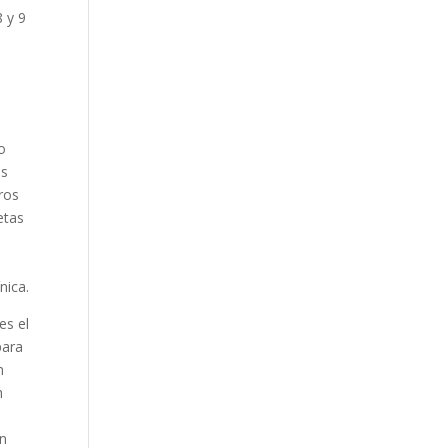
8 y 9
o
os
ros
etas
nica.
es el
para
n
m
un