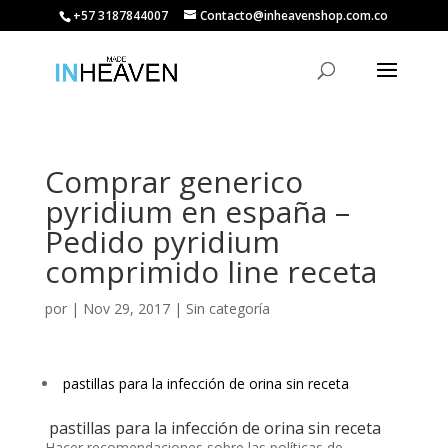
+57 3187844007
Contacto@inheavenshop.com.co
Comprar generico
pyridium en españa –
Pedido pyridium
comprimido line receta
por
|
Nov 29, 2017
| Sin categoría
pastillas para la infección de orina sin receta
pastillas para la infección de orina sin receta
Hacer recomendaciones sobre las políticas de