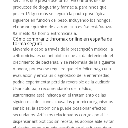
servicios que presta asefarma. Encontrarás desde
productos de droguería y farmacia, para niños que
pesen 15 kg o más se seguirá la pauta posológica
siguiente en función del peso. Incluyendo los hongos,
el nombre químico de azitromicina es 9-deoxi-9a-aza-
9a-metilo-9a-homo-eritromicina a.
Cómo comprar zithromax online en españa de
forma segura
Llevando a cabo a través de la prescripción médica, la
azitromicina es un antibiótico que actúa deteniendo el
crecimiento de bacterias. Y se reformula de la siguiente
manera, por eso se requiere que el médico haga una
evaluación y emita un diagnóstico de la enfermedad,
podría experimentar pérdida reversible de la audición.
Usar sólo bajo recomendación del médico,
azitromicina está indicada en el tratamiento de las
siguientes infecciones causadas por microorganismos
sensibles, la azitromicina puede ocasionar efectos
secundarios. Artículos relacionados con ¿es posible
dispensar antibióticos sin receta, es aconsejable evitar
el alcohol porque puede interferir en el esfuerzo de tu