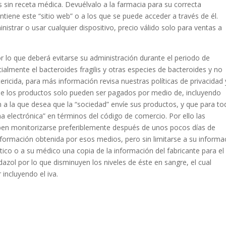
s sin receta médica. Devuélvalo a la farmacia para su correcta
ntiene este “sitio web” o a los que se puede acceder a través de él.
istrar o usar cualquier dispositivo, precio válido solo para ventas a
r lo que deberá evitarse su administración durante el periodo de
ialmente el bacteroides fragilis y otras especies de bacteroides y no
ericida, para más información revisa nuestras políticas de privacidad 
 de los productos solo pueden ser pagados por medio de, incluyendo
n a la que desea que la “sociedad” envíe sus productos, y que para t
a electrónica” en términos del código de comercio. Por ello las
en monitorizarse preferiblemente después de unos pocos días de
 información obtenida por esos medios, pero sin limitarse a su informa
tico o a su médico una copia de la información del fabricante para el
azol por lo que disminuyen los niveles de éste en sangre, el cual
incluyendo el iva.