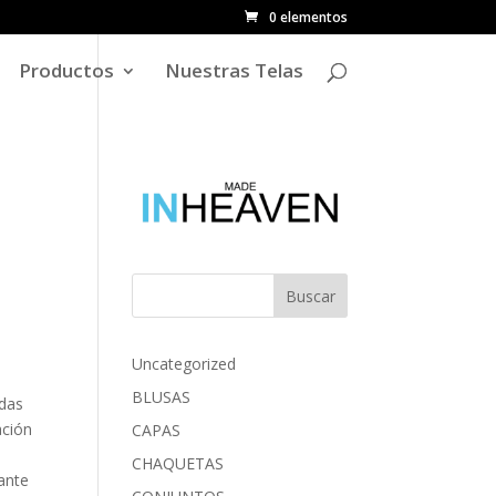
0 elementos
Productos
Nuestras Telas
Buscar
Uncategorized
BLUSAS
odas
ación
CAPAS
CHAQUETAS
ante