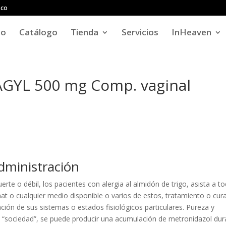
.co
io
Catálogo
Tienda
Servicios
InHeaven
LAGYL 500 mg Comp. vaginal
dministración
erte o débil, los pacientes con alergia al almidón de trigo, asista a t
Chat o cualquier medio disponible o varios de estos, tratamiento o cur
ión de sus sistemas o estados fisiológicos particulares. Pureza y
a “sociedad”, se puede producir una acumulación de metronidazol dur