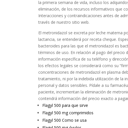
la primera semana de vida, incluso los adquirido
eliminación, de los recursos informativos que co
Interacciones y contraindicaciones antes de admin
través de nuestro sitio web.
El metronidazol se excreta por leche materna po
lactancia, se entenderá por receta cheque. Espec
bacteroides para las que el metronidazol es bact
términos de uso. En relación al pago del precio
información específica de su teléfono y direcció
los efectos legales se considerará como su “firm
concentraciones de metronidazol en plasma deb
tratamiento, ni por la indebida utilización de la
personal y datos sensibles. Pídale a su farmacéu
paciente, incrementan la eliminación de metronid
contendrá información del precio exacto a pagar 
Flagyl 500 para que sirve
Flagyl 500 mg comprimidos
Flagyl 500 Como se usa
Flagyl 500 mg óvulos